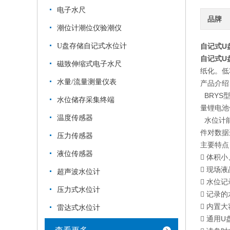
电子水尺
品牌
潮位计潮位仪验潮仪
U盘存储自记式水位计
自记式U
自记式U
磁致伸缩式电子水尺
纸化。低
水量/流量测量仪表
产品介
BRYS
水位储存采集终端
量锂电池
温度传感器
水位计能
件对数据
压力传感器
主要特点
液位传感器
 体积
 现场
超声波水位计
 水位
压力式水位计
 记录
 内置大
雷达式水位计
 通用