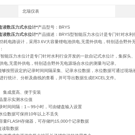
北瑞仪表
盘读数压力式水位计*
产品型号：BRYS
盘读数压力式水位计*
产品描述：BRYS型智能压力水位计是专门针对水
功耗电路设计，采用3.6V大容量锂电池供电,无需外供电，特别适合野外
绍：
型智能压力水位计是专门针对水利行业开发的一款自记式水位计，集探头、
供电,无需外供电，特别适合野外无电源场合水位的测量与记录。
够按照设定的记录时间间隔采集、记录水位数据，水位数据可通过现场
进行统计、分析及曲线的查看，并可导出数据生成EXCEL文件。
小、集成度高、便于安装
液晶显示实测水位值
记录时间间隔：1～99小时，可由键盘输入设置
的水位数据可保持10年以上不丢失
容量FLASH存储器，可存储约15,000个记录数据
U盘读取数据