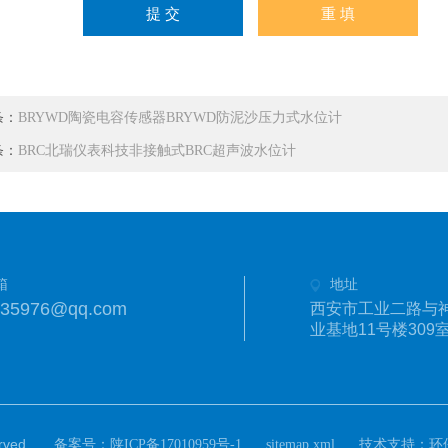
条：
BRYWD陶瓷电容传感器BRYWD防泥沙压力式水位计
条：
BRC北瑞仪表科技非接触式BRC超声波水位计
箱
地址
335976@qq.com
西安市工业二路与
业基地11号楼309
ved.
备案号：
技术支持：
陕ICP备17010959号-1
sitemap.xml
环