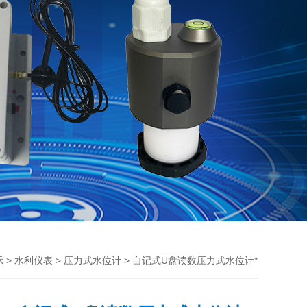
>
>
> 自记式U盘读数压力式水位计*
示
水利仪表
压力式水位计