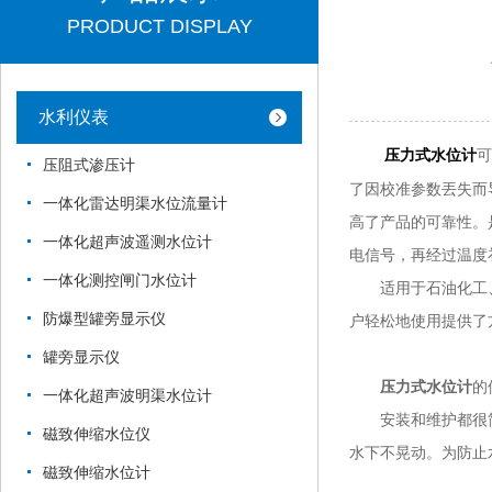
PRODUCT DISPLAY
水利仪表
可
压力式水位计
压阻式渗压计
了因校准参数丟失而
一体化雷达明渠水位流量计
高了产品的可靠性。
一体化超声波遥测水位计
电信号，再经过温度
一体化测控闸门水位计
适用于石油化工、
防爆型罐旁显示仪
户轻松地使用提供了
罐旁显示仪
压力式水位计
的
一体化超声波明渠水位计
安装和维护都很简
磁致伸缩水位仪
水下不晃动。为防止
磁致伸缩水位计