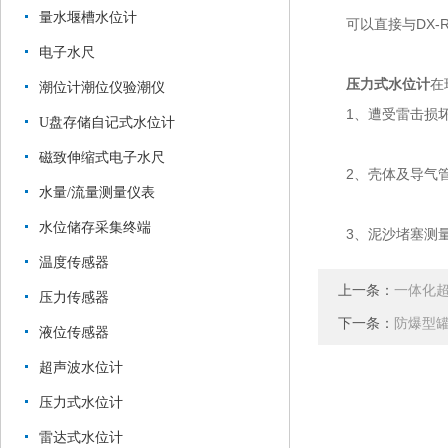
量水堰槽水位计
可以直接与DX-R
电子水尺
压力式水位计
在
潮位计潮位仪验潮仪
1、遭受雷击损坏
U盘存储自记式水位计
磁致伸缩式电子水尺
2、壳体及导气管
水量/流量测量仪表
水位储存采集终端
3、泥沙堵塞测量
温度传感器
上一条：
一体化
压力传感器
下一条：
防爆型
液位传感器
超声波水位计
压力式水位计
雷达式水位计