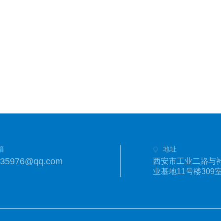
箱
地址
335976@qq.com
西安市工业二路与
业基地11号楼309