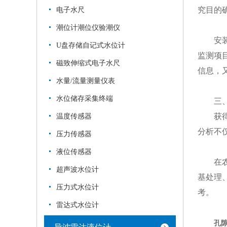
究目的
电子水尺
潮位计潮位仪验潮仪
安装过
U盘存储自记式水位计
监测项
磁致伸缩式电子水尺
信息，
水量/流量测量仪表
水位储存采集终端
​​三、
获得的
温度传感器
分析不
压力传感器
液位传感器
在农业
超声波水位计
基处理
压力式水位计
考。
雷达式水位计
孔