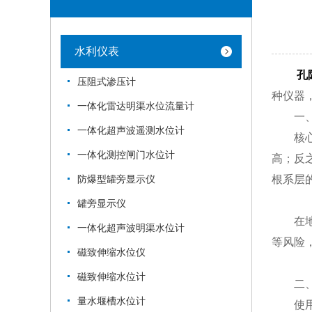
水利仪表
孔
压阻式渗压计
种仪器
一体化雷达明渠水位流量计
​​一、
一体化超声波遥测水位计
核心功
一体化测控闸门水位计
高；反
根系层
防爆型罐旁显示仪
罐旁显示仪
在地质
一体化超声波明渠水位计
等风险
磁致伸缩水位仪
磁致伸缩水位计
二、​​
量水堰槽水位计
使