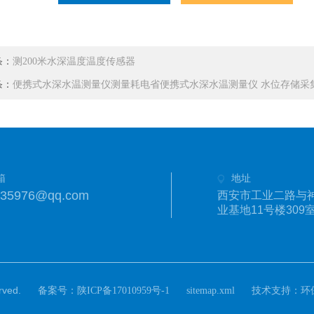
条：
测200米水深温度温度传感器
条：
便携式水深水温测量仪测量耗电省便携式水深水温测量仪 水位存储采
箱
地址
335976@qq.com
西安市工业二路与
业基地11号楼309
ved.
备案号：
技术支持：
陕ICP备17010959号-1
sitemap.xml
环