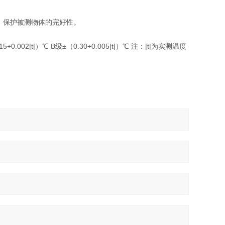
，保护被测物体的完好性。
.002|t|）℃ B级±（0.30+0.005|t|）℃ 注：|t|为实测温度