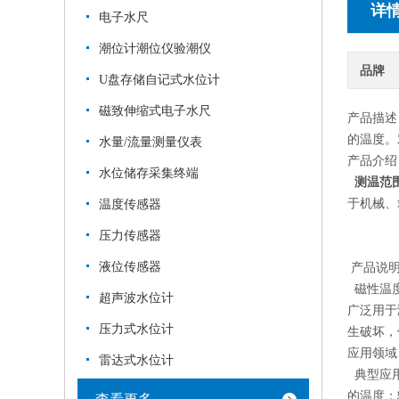
详
电子水尺
潮位计潮位仪验潮仪
品牌
U盘存储自记式水位计
磁致伸缩式电子水尺
产品描述
的温度。
水量/流量测量仪表
产品介绍
水位储存采集终端
测温范围
于机械、
温度传感器
压力传感器
液位传感器
产品说
磁性温度
超声波水位计
广泛用于
压力式水位计
生破坏，
应用领域
雷达式水位计
典型应用
的温度；