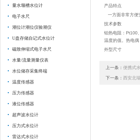
量水堰槽水位计
产品特点
一方面非常方便安
电子水尺
技术参数
潮位计潮位仪验潮仪
铂热电阻：Pt100、P
U盘存储自记式水位计
温度的值。热电偶
磁致伸缩式电子水尺
外型尺寸
水量/流量测量仪表
上一条：
便携式
水位储存采集终端
下一条：
西安北
温度传感器
压力传感器
液位传感器
超声波水位计
压力式水位计
雷达式水位计