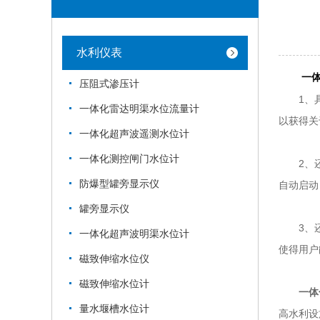
水利仪表
一
压阻式渗压计
1、具备
一体化雷达明渠水位流量计
以获得关
一体化超声波遥测水位计
一体化测控闸门水位计
2、还拥
防爆型罐旁显示仪
自动启动
罐旁显示仪
3、还具
一体化超声波明渠水位计
使得用户
磁致伸缩水位仪
磁致伸缩水位计
一体
量水堰槽水位计
高水利设