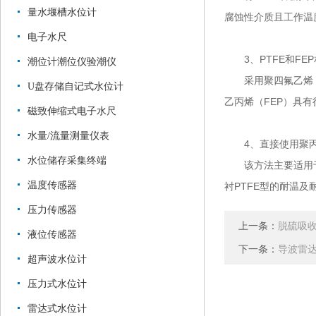
量水堰槽水位计
腐蚀性介质且工作温
电子水尺
3、PTFE和FE
潮位计潮位仪验潮仪
采用聚四氟乙烯（P
U盘存储自记式水位计
乙丙烯（FEP）具
磁致伸缩式电子水尺
水量/流量测量仪表
4、直接使用聚丙稀
水位储存采集终端
该方法主要适用于盐
温度传感器
衬PTFE型的耐温及
压力传感器
上一条：
脱硫吸
液位传感器
下一条：
导波雷
超声波水位计
压力式水位计
雷达式水位计