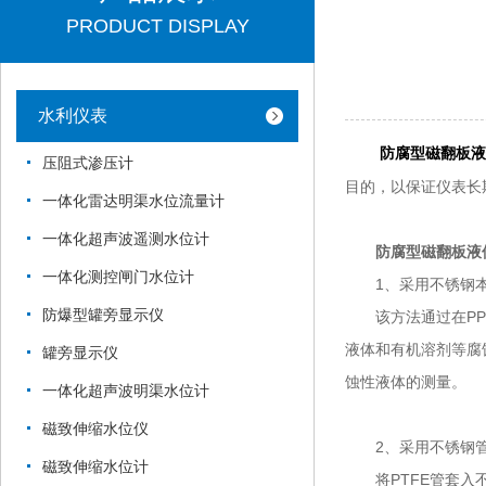
PRODUCT DISPLAY
水利仪表
防腐型磁翻板液
压阻式渗压计
目的，以保证仪表长
一体化雷达明渠水位流量计
一体化超声波遥测水位计
防腐型磁翻板液
一体化测控闸门水位计
1、采用不锈钢本
防爆型罐旁显示仪
该方法通过在PP管
液体和有机溶剂等腐
罐旁显示仪
蚀性液体的测量。
一体化超声波明渠水位计
磁致伸缩水位仪
2、采用不锈钢管内
磁致伸缩水位计
将PTFE管套入不