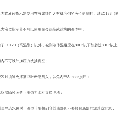
力式液位指示器使用在有腐蚀性之有机溶剂的液位测量时，以EC133（
力液位指示器不可以使用在会结晶或结块的液体中；
了EC120（高温型）以外，被测液体温度应在80C°以下如超过80C°
桶内不可以外加压力或抽真空；
装时须避免摔落或敲击感测头，以免内部Sensor损坏；
感应器隔膜应禁止用强力水柱直接冲洗；
量静态水位时，液位计要投到容器底部但不要接触底部的泥沙或淤泥；