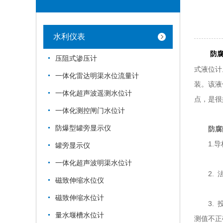
水利仪表
防
压阻式渗压计
式液位计
一体化雷达明渠水位流量计
装。该液
一体化超声波遥测水位计
点，是很
一体化测控闸门水位计
防爆型罐旁显示仪
防腐
1.导
罐旁显示仪
一体化超声波明渠水位计
2. 法
磁致伸缩水位仪
磁致伸缩水位计
3. 投
量水堰槽水位计
测值不