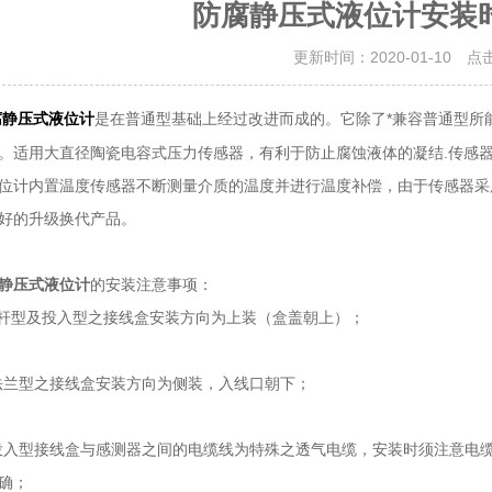
防腐静压式液位计安装
更新时间：2020-01-10 点
是在普通型基础上经过改进而成的。它除了*兼容普通型所
腐静压式液位计
。适用大直径陶瓷电容式压力传感器，有利于防止腐蚀液体的凝结.传感
位计内置温度传感器不断测量介质的温度并进行温度补偿，由于传感器采
好的升级换代产品。
静压式液位计
的安装注意事项：
杆型及投入型之接线盒安装方向为上装（盒盖朝上）；
兰型之接线盒安装方向为侧装，入线口朝下；
入型接线盒与感测器之间的电缆线为特殊之透气电缆，安装时须注意电
正确；