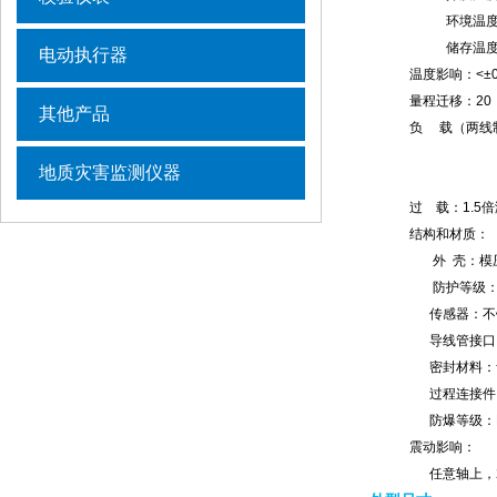
环境温度：-3
储存温度：-4
电动执行器
温度影响：<±0.0
量程迁移：20：
其他产品
负 载（两线制
Rmax=50
地质灾害监测仪器
Us为
过 载：1.5倍
结构和材质：
外 壳：模压
防护等级：IP6
传感器：不锈钢
导线管接口：M2
密封材料：氟橡
过程连接件：不锈钢
防爆等级：Exi
震动影响：
任意轴上，200HZ