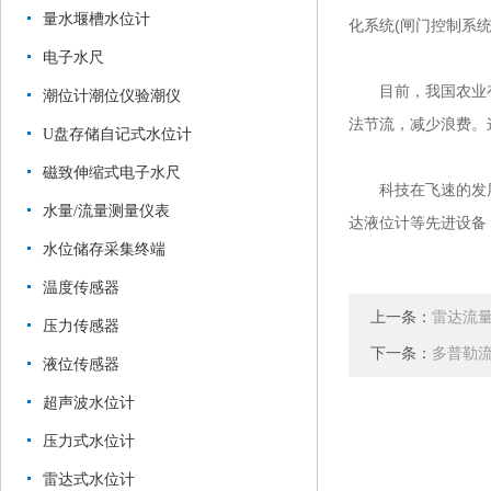
量水堰槽水位计
化系统(闸门控制系
电子水尺
目前，我国农业有
潮位计潮位仪验潮仪
法节流，减少浪费。
U盘存储自记式水位计
磁致伸缩式电子水尺
科技在飞速的发展
水量/流量测量仪表
达液位计等先进设备
水位储存采集终端
温度传感器
上一条：
雷达流
压力传感器
下一条：
多普勒
液位传感器
超声波水位计
压力式水位计
雷达式水位计