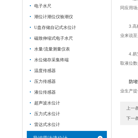
电子水尺
同应用场
潮位计潮位仪验潮仪
3.高精
U盘存储自记式水位计
业来说至
磁致伸缩式电子水尺
水量/流量测量仪表
4.易安
水位储存采集终端
取液位数
温度传感器
压力传感器
防堵
业生产提
液位传感器
超声波水位计
上一
压力式水位计
下一
雷达式水位计