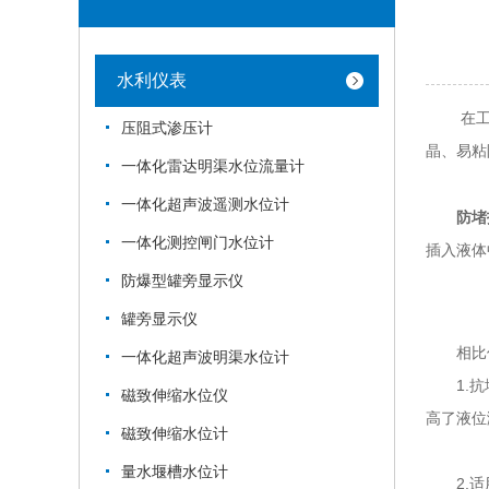
水利仪表
在工业
压阻式渗压计
晶、易粘
一体化雷达明渠水位流量计
一体化超声波遥测水位计
防堵
一体化测控闸门水位计
插入液体
防爆型罐旁显示仪
罐旁显示仪
相比传
一体化超声波明渠水位计
1.抗堵
磁致伸缩水位仪
高了液位
磁致伸缩水位计
量水堰槽水位计
2.适用