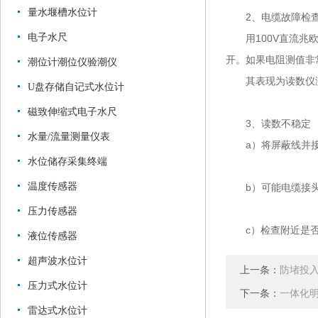
量水堰槽水位计
2、电缆故障检
电子水尺
用100V直流兆欧
开。如果电阻测值非
潮位计潮位仪验潮仪
其表现为读数仪测
U盘存储自记式水位计
磁致伸缩式电子水尺
3、读数不稳定
水量/流量测量仪表
a）将屏蔽线并接
水位储存采集终端
温度传感器
b）可能电缆接头
压力传感器
c）检查附近是否
液位传感器
超声波水位计
上一条：
防堵投
压力式水位计
下一条：
一体化
雷达式水位计