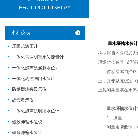
PRODUCT DISPLAY
水利仪表
量水堰槽水位计
压阻式渗压计
柱型浮筒的振弦式力
一体化雷达明渠水位流量计
现场对传感器与浮筒
一体化超声波遥测水位计
传感器体与挂钩之
一体化测控闸门水位计
上，并使系统稳定（
防爆型罐旁显示仪
止观测井应装在水流
罐旁显示仪
量水堰槽水位计
一体化超声波明渠水位计
1、测量
磁致伸缩水位仪
测量用读数仪，将
磁致伸缩水位计