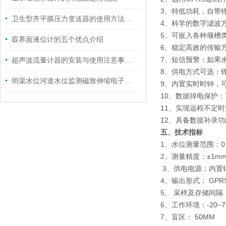
3、特低功耗，自带
卫生型齐平膜压力变送器的使用方法注意事项
4、科学的数字滤波
5、可嵌入各种堰槽
双界面液位计的五个优点介绍
6、稳定高效的传输
7、短信预警：如果
超声波流量计器的安装与使用注意事项说明
8、供电方式可选：
明渠水位河道水位监测磁致伸缩电子水尺
9、内置实时时钟，
10、数据掉电保护
11、实现远程不定
12、具备数据补录
五、
技术指标
1、水位测量范围：0～
2、测量精度：±1m
3、供电电源：内置
4、输出形式： GPR
5、 采样及存储间隔
6、工作环境：-20~7
7、盲区： 50MM