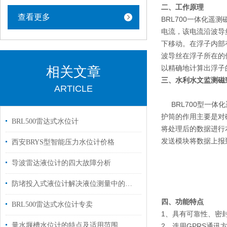
二、工作原理
查看更多
BRL700一体化
电流，该电流沿波导
下移动。在浮子内部
波导丝在浮子所在的
以精确地计算出浮子
相关文章
三、
水利水文监测磁
ARTICLE
BRL700型一体
护筒的作用主要是对
BRL500雷达式水位计
将处理后的数据进行
发送模块将数据上报
西安BRYS型智能压力水位计价格
导波雷达液位计的四大故障分析
防堵投入式液位计解决液位测量中的挑战
四、
功能特点
BRL500雷达式水位计专卖
1、具有可靠性、密
量水堰槽水位计的特点及适用范围
2、选用GPRS通讯