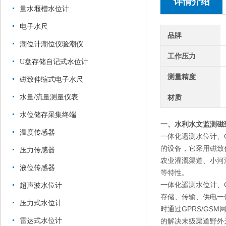
详情介绍
量水堰槽水位计
电子水尺
品牌
潮位计潮位仪验潮仪
工作压力
U盘存储自记式水位计
测量精度
磁致伸缩式电子水尺
水量/流量测量仪表
材质
水位储存采集终端
一、
水利水文监测磁
温度传感器
一体化遥测水位计、
的设备，它采用磁致
压力传感器
农业灌溉渠道、小河
液位传感器
等特性。
一体化遥测水位计、
超声波水位计
存储、传输、供电一
压力式水位计
时通过GPRS/G
雷达式水位计
的解决末级渠道野外