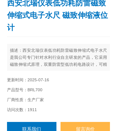
西安北瑞仪表低功耗防雷磁致
伸缩式电子水尺 磁致伸缩液位
计
描述：西安北瑞仪表低功耗防雷磁致伸缩式电子水尺
是我公司专门针对水利行业自主研发的产品，它采用
磁致伸缩式原理，双重防雷型低功耗电路设计，可精
确的连续测量水位。磁致伸缩式电子水尺建议安装在
内径80mm以上的水位标尺测量筒或钢管筒内（在测
更新时间：2025-07-16
量筒底部或侧面打上孔），也可利用现有的测井、水
产品型号：BRL700
渠侧壁、闸门侧壁、桥桩或水尺等，将本产品安装于
相应的可固定直立壁面上。
厂商性质：生产厂家
访问次数：1911
联系我们
留言询价