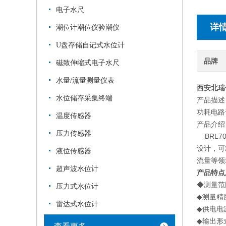
电子水尺
详
潮位计潮位仪验潮仪
U盘存储自记式水位计
品牌
磁致伸缩式电子水尺
水量/流量测量仪表
西安北瑞
水位储存采集终端
产品描述
功耗电路
温度传感器
产品介绍
压力传感器
BRL7
设计，可
液位传感器
流量等领
超声波水位计
产品特点
◆测
压力式水位计
◆
雷达式水位计
◆供电电
◆输出形式