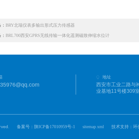
条：
BRY北瑞仪表多输出形式压力传感器
条：
BRL700西安GPRS无线传输一体化遥测磁致伸缩水位计
箱
地址
335976@qq.com
西安市工业二路与
业基地11号楼309
ved.
备案号：
技术支持：
陕ICP备17010959号-1
sitemap.xml
环