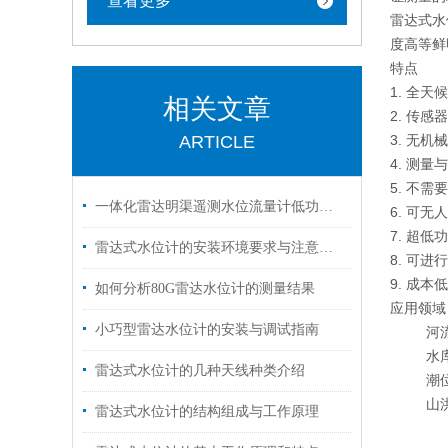
查看更多
雷达式水
度高等鲜
特点
1. 全
相关文章
2. 传感
ARTICLE
3. 无
4. 测
5. 不
一体化雷达明渠遥测水位流量计低功耗设计在太阳能供电中的应用
6. 可
7. 超
雷达式水位计的安装环境要求与注意事项
8. 可
9. 成
如何分析80G雷达水位计的测量结果
应用领域
小巧型雷达水位计的安装与调试指南
河流水
水库坝
雷达式水位计的几种天线种类介绍
潮位自
山洪预
雷达式水位计的结构组成与工作原理