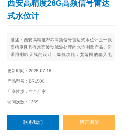
西安高精度26G高频信号雷达
式水位计
描述：西安高精度26G高频信号雷达式水位计是一款
高精度且具有水面波动滤波处理的水位测量产品。它
采用喇叭天线的设计，降低功耗，宽范围的输入电
压，专门设计于野外露天的场所工作，雷达测量原理
的*性，使其适用于以下工作环境：水库、江河、湖、
更新时间：2025-07-16
湿地等水位测量、水质易发生变化的水位监测、含大
产品型号：BRL500
量漂浮物和沉淀物的沟渠、生产大量水草的场所、太
阳能供电，偏僻的野外工作以及山洪多发地区。
厂商性质：生产厂家
访问次数：1369
联系我们
留言询价