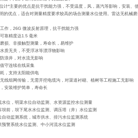
位计*主要的优点是抗干扰能力强，不受温度，风，蒸汽等影响，安装、
明的优点，适合对测量精度要求较高的场合测量水位使用。雷达无机械磨
天候工作，26G 微波反射原理，抗干扰能力强
器可靠精度达1.5 毫米
机械磨损、非接触型测量，寿命长，易维护
量与水质无关，不受浮冰等漂浮物影响
需要防浪井，对水流无影响
无人值守连续在线采集
低功耗，支持太阳能供电
进行无线组网传输，无需开挖电缆沟，对渠道衬砌、植树等工程施工无影响
本低，安装维护简单，寿命长
位，明渠水位自动监测、水资源监控水位测量
前，坝下尾水水位监测、调压塔（井）水位监测
动监测系统，城市供水、排污水位监测系统
警系统水位监测、中小河流水位监测