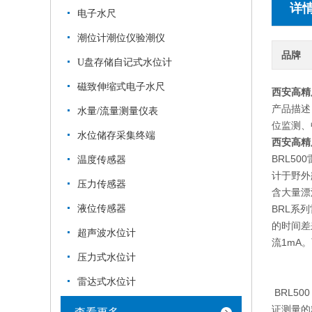
详
电子水尺
潮位计潮位仪验潮仪
品牌
U盘存储自记式水位计
磁致伸缩式电子水尺
西安高精
产品描述
水量/流量测量仪表
位监测、
水位储存采集终端
西安高精
BRL5
温度传感器
计于野外
压力传感器
含大量漂
液位传感器
BRL系
的时间差
超声波水位计
流1mA
压力式水位计
雷达式水位计
BRL5
证测量的