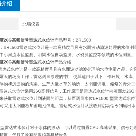
情介绍
北瑞仪表
度26G高频信号雷达式水位计
产品型号：BRL500
：BRL500雷达式水位计是一款高精度且具有水面波动滤波处理的水位测
中小河流水位监测、明渠水位自动监测、水资源监控等领域的水位测量。
度26G高频信号雷达式水位计
产品介绍:
00雷达式水位计是一款高精度且具有水面波动滤波处理的水位测量产品。
露天的场所工作，雷达测量原理的*性，使其适用于以下工作环境：水库
浮物和沉淀物的沟渠、生产大量水草的场所、太阳能供电，偏僻的野外工
列雷达式水位计采用26G高频信号，工作原理是雷达式水位计向液面发26
来获取雷达式水位计到液面的距离，从而测量水位BRL500 型雷达式水位计
。可采用太阳能板加蓄电池供电。雷达式水位计从接收到启动命令到输出水
00 型雷达式水位计对于水体的波动，可以通过前置CPU 高速采集、信
精度，代替了原有防浪桶等机械设备。