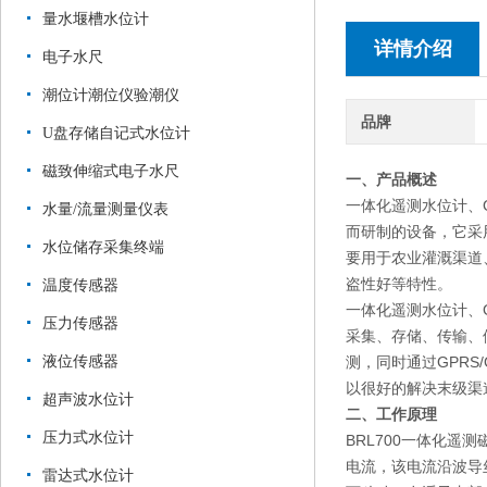
量水堰槽水位计
详情介绍
电子水尺
潮位计潮位仪验潮仪
品牌
U盘存储自记式水位计
磁致伸缩式电子水尺
一、产品概述
一体化遥测水位计、
水量/流量测量仪表
而研制的设备，它采
水位储存采集终端
要用于农业灌溉渠道
盗性好等特性。
温度传感器
一体化遥测水位计、
压力传感器
采集、存储、传输、
液位传感器
测，同时通过GPR
以很好的解决末级渠
超声波水位计
二、工作原理
压力式水位计
BRL700一体化
电流，该电流沿波导
雷达式水位计