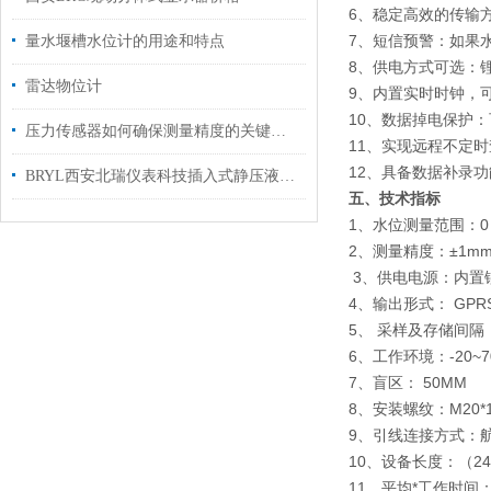
6、稳定高效的传输
7、短信预警：如果
量水堰槽水位计的用途和特点
8、供电方式可选：
雷达物位计
9、内置实时时钟，
10、数据掉电保护
压力传感器如何确保测量精度的关键步骤？
11、实现远程不定
12、具备数据补录
BRYL西安北瑞仪表科技插入式静压液位计
五、技术指标
1、水位测量范围：0～
2、测量精度：±1m
3、供电电源：内置
4、输出形式： GPR
5、 采样及存储间隔
6、工作环境：-20~7
7、盲区： 50MM
8、安装螺纹：M20*
9、引线连接方式：航
10、设备长度：（246
11、平均*工作时间：≥