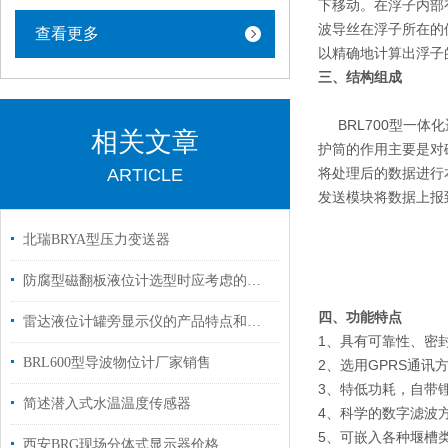
下移动。在浮子内部
波导丝在浮子所在的
查看更多
以精确地计算出浮子
三、结构组成
BRL700型一体
相关文章
护筒的作用主要是对
ARTICLE
将处理后的数据进行
发送模块将数据上报
北瑞BRYA型压力变送器
防腐型磁翻板液位计选型时应考虑的因素
四、功能特点
雷达液位计罐旁显示仪的产品特点和安装接线方法
1、具有可靠性、密
BRL600型导波物位计厂家销售
2、选用GPRS通讯
3、特低功耗，自带
简述潜入式水温温度传感器
4、科学的数字滤波
5、可嵌入各种堰槽
西安BRG现场分体式显示器价格