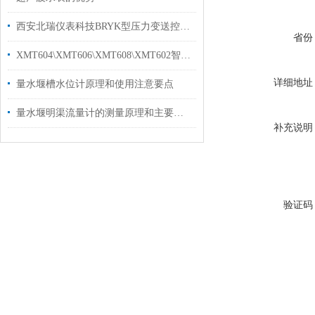
西安北瑞仪表科技BRYK型压力变送控制器
省份
XMT604\XMT606\XMT608\XMT602智能数显仪表
详细地址
量水堰槽水位计原理和使用注意要点
量水堰明渠流量计的测量原理和主要用途说明
补充说明
验证码