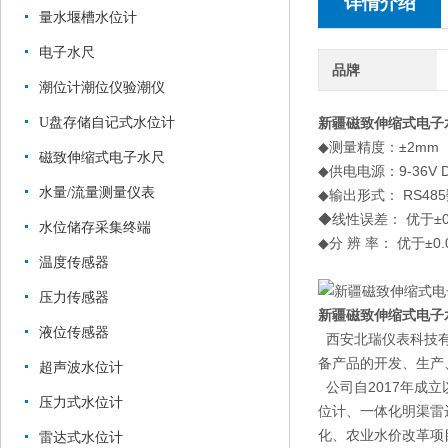
详情介绍
量水堰槽水位计
电子水尺
品牌
潮位计潮位仪验潮仪
U盘存储自记式水位计
新疆磁致伸缩式电子
◆测量精
磁致伸缩式电子水尺
◆供电电源：9-36V
水量/流量测量仪表
◆输出形式： RS48
◆线性误差： 优于±0
水位储存采集终端
◆分 辨 率： 优于±0.
温度传感器
压力传感器
新疆磁致伸缩式电子
液位传感器
西安北瑞仪表科技有
备产品的开发、生产
超声波水位计
公司自2017年成
压力式水位计
位计、一体化明渠雷
化、农业水价改革项
雷达式水位计