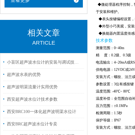
查看更多
◆微处理器程序控制，
于安装和维护。
◆表头按键编程设置，
◆外型小巧美观，安装
相关文章
◆换能器内置温度传感
技术参数
ARTICLE
测量范围：0~40m
精 度：0.2级、0.5级
小盲区超声波水位计的安装与调试技巧分析
电流输出：4~20mA或RS
供电电源：12VDC或24V
超声波水表的优势
安装方式：螺纹、法兰
参数设置：3位有感按键
超声波明渠流量计实用优势
温度范围: -40℃~ 80℃
温度补偿：
全范围自动
西安超声波水位计技术参数
压力范围：±0.1MPa
​西安BRC100一体化超声波明渠水位计
检测周期：1.5
保护等级：IP67
西安BRC超声波水位计专卖
安装方式：螺纹、法兰