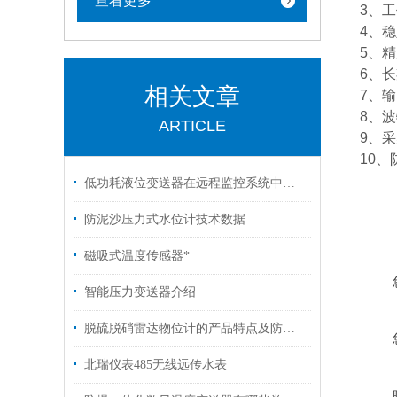
查看更多
3、工作
4、稳定
5、精度
6、长期
相关文章
7、输出
8、波特
ARTICLE
9、采
10、防
低功耗液位变送器在远程监控系统中的应用
防泥沙压力式水位计技术数据
磁吸式温度传感器*
智能压力变送器介绍
脱硫脱硝雷达物位计的产品特点及防雷知识
北瑞仪表485无线远传水表