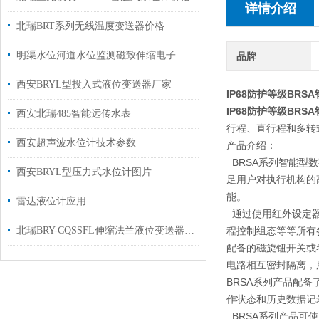
详情介绍
北瑞BRT系列无线温度变送器价格
明渠水位河道水位监测磁致伸缩电子水尺
品牌
西安BRYL型投入式液位变送器厂家
IP68防护等级BRS
IP68防护等级BRS
西安北瑞485智能远传水表
行程、直行程和多转
西安超声波水位计技术参数
产品介绍：
BRSA系列智能型
西安BRYL型压力式水位计图片
足用户对执行机构的
能。
雷达液位计应用
通过使用红外设定器
北瑞BRY-CQSSFL伸缩法兰液位变送器销售
程控制组态等等所有
配备的磁旋钮开关或
电路相互密封隔离，
BRSA系列产品配
作状态和历史数据记
BRSA系列产品可