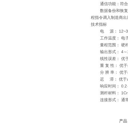
通信功能：符合H
数据备份和恢复： 
程指令调入制造商出
技术指标
电 源： 12~36
工作温度： 电子仓： 
量程范围： 硬杆500
输出形式： 4～20
线性误差： 优于±0
重 复 性： 优于±0
分 辨 率： 优于±0
迟 滞： 优于±0.
响应时间： 0.2
测杆材料： 1Cr18
连接形式： 通常M2
产品