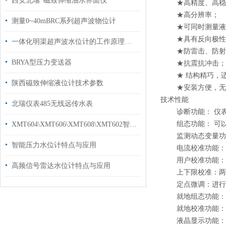
西安北瑞*磁致伸缩油水界面仪
★高精度、高稳
★高分辨率；
测量0~40mBRC系列超声波物位计
★可同时测量液
★具有反向极性
一体化明渠超声波水位计的工作原理和优点概述
★防雷击、防射
BRYA型压力变送器
★抗震抗冲击；
★ 结构精巧，适
陕西磁致伸缩液位计技术参数
★安装方便，无需
技术性能
北瑞仪表485无线远传水表
诊断功能： 仪表
组态功能： 可以
XMT604\XMT606\XMT608\XMT602智能数显仪表
监测动态变量功能
智能压力水位计特点与应用
电流校准功能：可
用户校准功能：可
高频信号雷达水位计特点与应用
上下限校准：两点
定点微调：进行任
就地组态功能：对
就地校准功能：能
液晶显示功能：带