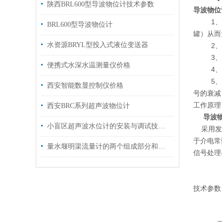
陕西BRL600型导波物位计技术参数
导波物位
1、能耗
BRL600型导波物位计
罐）从而
水资源BRYL型投入式液位变送器
2、无
3、介
便携式水深水温测量仪价格
4、不
5、水蒸
西安智能数显控制仪价格
号的衰减
工作原理
西安BRC系列超声波物位计
导波
小盲区超声波水位计的安装与调试技巧分析
采用发射
于介电常
量水堰明渠流量计的两个组成部分和产品特点介绍
信号处理
技术参数