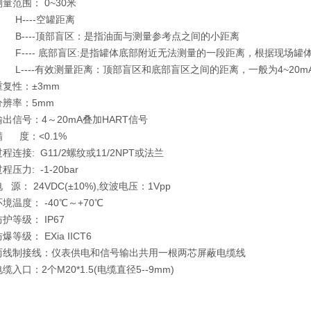
围： 0~30米
--空罐距离
--顶部盲区：是指油面与测量参考点之间的小距离
- 底部盲区:是指罐体底部附近无法测量的一段距离，根据现场罐体
-有效测量距离：顶部盲区和底部盲区之间的距离，一般为4~20m
性：±3mm
率：5mm
：4～20mA叠加HART信号
：<0.1%
: G11/2螺纹或11/2NPT或法兰
: -1-20bar
 24VDC(±10%),纹波电压：1Vpp
： -40℃～+70℃
级： IP67
： EXia IICT6
接线：仪表供电和信号输出共用一根两芯屏蔽电缆线
：2个M20*1.5(电缆直径5--9mm)