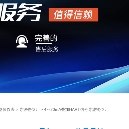
>
> 4～20mA叠加HART信号导波物位计
物位仪表
导波物位计