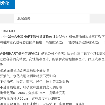
情介绍
北瑞仪表
BRL600
：
4～20mA叠加HART信号导波物位计
是我公司和长庆油田采油三厂数字
间缓冲罐及过程容器的高精度、高性能液位计、能够解决磁翻柱液位计、
：
mA叠加HART信号导波物位计
是我公司和长庆油田采油三厂数字化项目组
过程容器的高精度、高性能液位计、能够解决磁翻柱液位计、静压式液位
势
面波动场合测量精度不受影响
气、水蒸汽场合测量精度不受影响
油气、噪音、蒸汽、粉尘、压力等工况影响
介质密度、粘稠度和温度的变化的影响
范围0～30m，分辨率1mm，测量精度高
力可达20bar，过程温度可达250℃
灵敏度高，刷新速度快，安装简便，牢固耐用，免维护