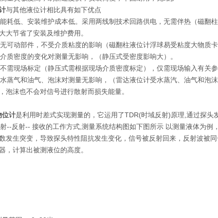
计
与其他液位计相比具有如下优点
低、安装维护成本低。采用两线制技术回路供电，无需伴热（磁翻柱
大大节省了安装及维护费用。
可动部件，不受介质粘度的影响（磁翻柱液位计浮球易受粘度大物质卡
质密度的变化对测量无影响，（静压式受密度影响大）。
需现场标定（静压式需根据现场介质密度标定），仅需现场输入有关参
气和油气、泡沫对测量无影响，（雷达液位计受水蒸汽、油气和泡沫
，泡沫也不会对信号进行散射而损失能量。
物位计
是利用时差式实现测量的，它运用了TDR(时域反射)原理,通过探
--反射-- 接收的工作方式,测量系统结构图如下图所示 以测量液体为
数发生突变，导致探头特性阻抗发生变化，信号被反射回来，反射波被同
器，计算出被测液位的高度。