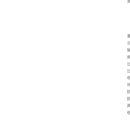
测量范
H--
B--
F---
L---
重复
分辨
输出信号
精 度
过程连接
过程压力
电 源：
环境温度
防护等
防爆等级
两线制
电缆入口