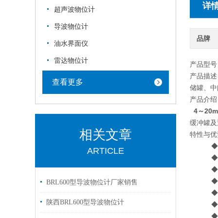
详
超声波物位计
导波物位计
品牌
油水界面仪
雷达物位计
产品型号：
产品描述
查看更多
储罐、中
产品介绍
4～20
缓冲罐及
相关文章
特性与优
◆强液
ARTICLE
◆强油
◆不受
◆不受
BRL600型导波物位计厂家销售
◆测量
陕西BRL600型导波物位计
◆过程压
◆测量