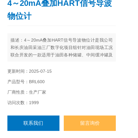
4～20mA叠加HART信号导波
物位计
描述：4～20mA叠加HART信号导波物位计是我公司
和长庆油田采油三厂数字化项目组针对油田现场工况
联合开发的一款适用于油田各种储罐、中间缓冲罐及
过程容器的高精度、高性能液位计、能够解决磁翻柱
液位计、静压式液位计在现场使用。
更新时间：2025-07-15
产品型号：BRL600
厂商性质：生产厂家
访问次数：1999
联系我们
留言询价