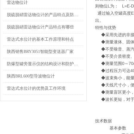
雷达物位计
则物位L为： L=E-
通过输入空罐高度E
脱硫脱硝雷达物位计的产品特点及防雷知识
出。
脱硫脱硝雷达物位计产品特点有哪些
特性与优势
◆采用先进的非接
雷达式水位计的基本工作原理和特点
◆测量液体、固体
◆不受噪音、蒸汽
陕西销售BRY3051智能型变送器厂家
◆不受介质密度、
◆测量范围0～70
防爆型罐旁显示仪的结构设计和防护措施探讨
◆过程压力可达40b
陕西BRL600型导波物位计
◆波束角小，能量
◆天线尺寸小，便
雷达式水位计的优势及工作环境
◆测量盲区更小，
◆波长更短，对于
技术数据
基本参