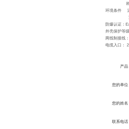
耗电量：ma
环境条件 温度：
过程压力：
防爆认证：Exia I
外壳保护等级：I
两线制接线：供
电缆入口： 2个M2
产品
您的单位
您的姓名
联系电话