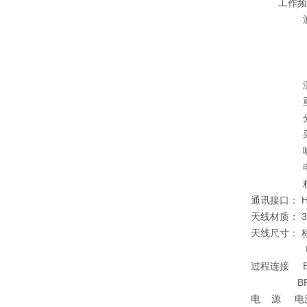
工作频率：2
波 束 角：1
15° 
10° 
8° D
测量范围：
重复性 ：
分辨率 
采 样：回波
响应速度：>0
电流信号：
精 度：
通讯接口： HA
天线材质： 31
天线尺寸： 标准1.5"
喇叭可选1
过程连接 BRL50
BRL502：法兰D
电 源 电源：24V