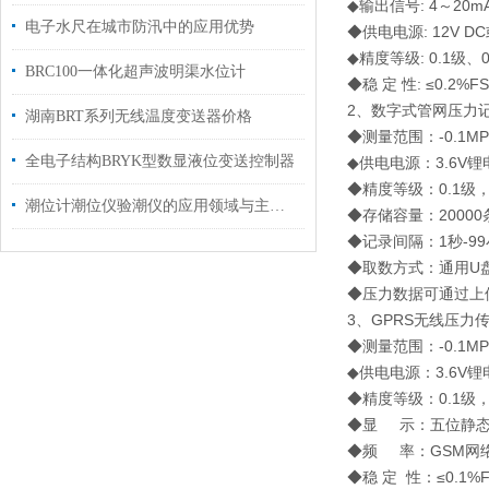
◆输出信号: 4～20
电子水尺在城市防汛中的应用优势
◆供电电源: 12V DC
◆精度等级: 0.1级、0
BRC100一体化超声波明渠水位计
◆稳 定 性: ≤0.2%F
2、数字式管网压力
湖南BRT系列无线温度变送器价格
◆测量范围：-0.1M
全电子结构BRYK型数显液位变送控制器
◆供电电源：3.6V锂
◆精度等级：0.1级，
潮位计潮位仪验潮仪的应用领域与主要优势介绍
◆存储容量：2000
◆记录间隔：1秒-9
◆取数方式：通用U
◆压力数据可通过上
3、GPRS无线压力
◆测量范围：-0.1M
◆供电电源：3.6V锂
◆精度等级：0.1级，0
◆显 示：五位静态
◆频 率：GSM网络
◆稳 定 性：≤0.1%F